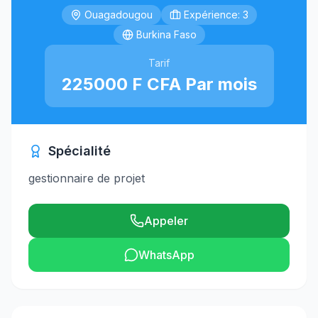
Ouagadougou
Expérience: 3
Burkina Faso
Tarif
225000 F CFA Par mois
Spécialité
gestionnaire de projet
Appeler
WhatsApp