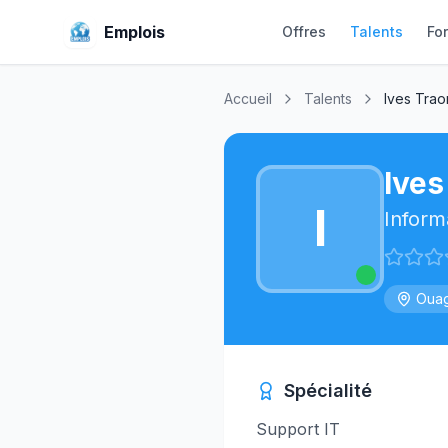
Emplois
Offres
Talents
Fo
Accueil
Talents
Ives Trao
Ives
I
Inform
Oua
Spécialité
Support IT