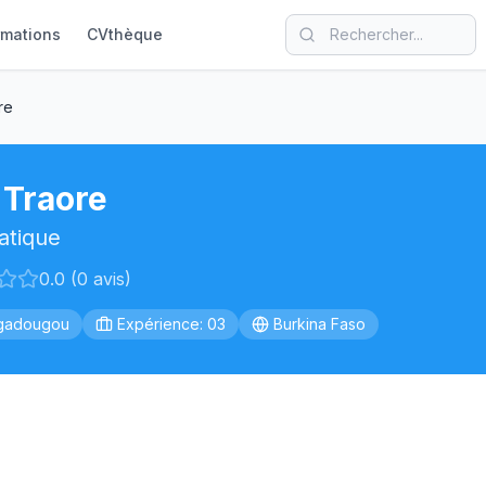
rmations
CVthèque
re
 Traore
atique
0.0 (0 avis)
gadougou
Expérience: 03
Burkina Faso