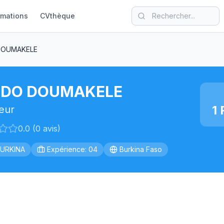
rmations
CVthèque
DOUMAKELE
DO DOUMAKELE
1 
eur
0.0 (0 avis)
BURKINA
Expérience: 04
Burkina Faso