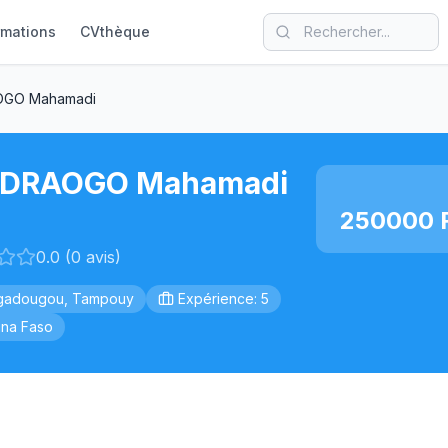
rmations
CVthèque
GO Mahamadi
DRAOGO Mahamadi
250000 F
0.0 (0 avis)
gadougou, Tampouy
Expérience: 5
ina Faso