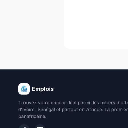
Emplois
Trouvez votre emploi idéal parmi des milliers d'of
d'Ivoire, Sénégal et partout en Afrique. La premiè
panafricaine.