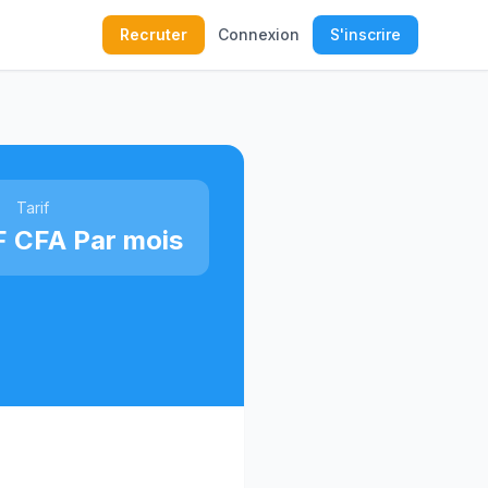
Recruter
Connexion
S'inscrire
Tarif
 CFA Par mois