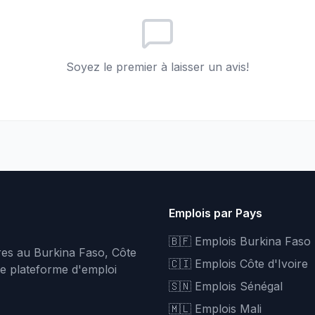
Soyez le premier à laisser un avis!
Emplois par Pays
🇧🇫 Emplois Burkina Faso
fres au Burkina Faso, Côte
🇨🇮 Emplois Côte d'Ivoire
re plateforme d'emploi
🇸🇳 Emplois Sénégal
🇲🇱 Emplois Mali