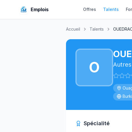
Emplois
Offres
Talents
Fo
Accueil
Talents
OUEDRAO
OUE
O
Autres
Oua
Burk
Spécialité