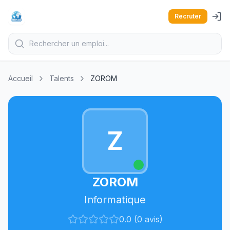
Recruter
Accueil
Talents
ZOROM
Z
ZOROM
Informatique
0.0 (0 avis)