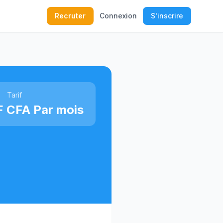
Recruter
Connexion
S'inscrire
Tarif
 CFA Par mois