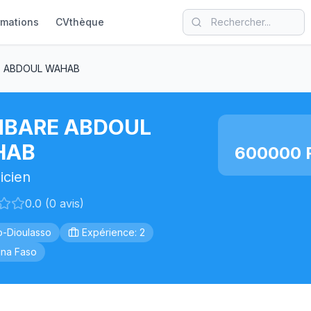
rmations
CVthèque
 ABDOUL WAHAB
BARE ABDOUL
HAB
600000 F
icien
0.0 (0 avis)
-Dioulasso
Expérience: 2
ina Faso