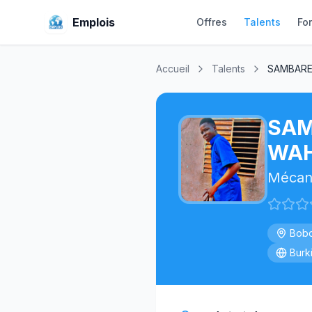
Emplois
Offres
Talents
Fo
Accueil
Talents
SAMBARE
SAM
WA
Mécan
Bobo
Burk