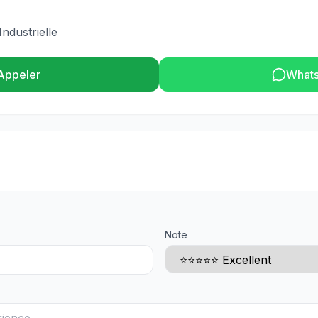
ndustrielle
Appeler
What
Note