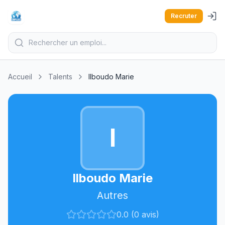
Recruter
Accueil
Talents
Ilboudo Marie
I
Ilboudo Marie
Autres
0.0 (0 avis)