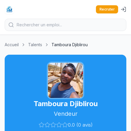
Recruter
Accueil
Talents
Tamboura Djiblirou
Tamboura Djiblirou
Vendeur
0.0 (0 avis)