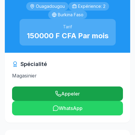
Ouagadougou
Expérience: 2
Burkina Faso
Tarif
150000 F CFA Par mois
Spécialité
Magasinier
Appeler
WhatsApp