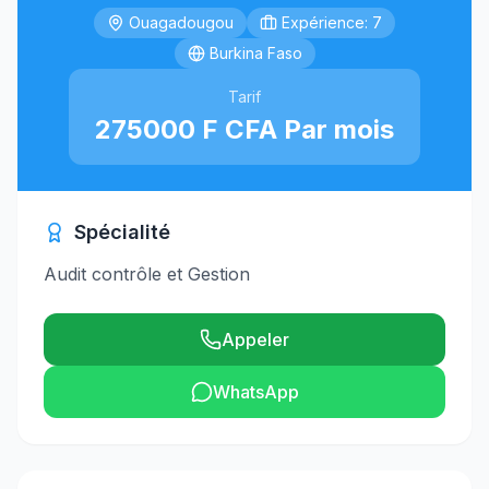
Ouagadougou
Expérience: 7
Burkina Faso
Tarif
275000 F CFA Par mois
Spécialité
Audit contrôle et Gestion
Appeler
WhatsApp