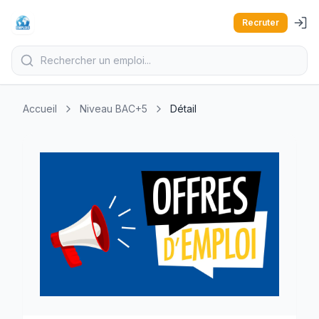
Recruter
Accueil
Niveau BAC+5
Détail