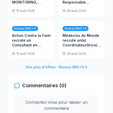
MONITORING,
Responsable
ÉVALUATION ET
Programme SMPS
15 août 2026
28 août 2026
APPRENTISSAGE
(MEL)
Niveau BAC+5
Niveau BAC+5
Action Contre la Faim
Médecins du Monde
recrute un
recrute un(e)
Consultant en
Coordinateur(trice)
analyse des données
site Kalemie
15 août 2026
28 août 2026
Voir plus d'offres : Niveau BAC+5
Commentaires (0)
Connectez-vous pour laisser un
commentaire