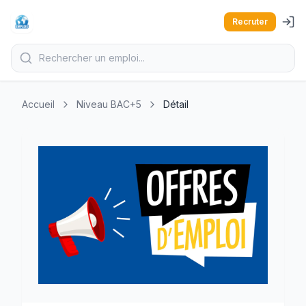
Recruter
Accueil
Niveau BAC+5
Détail