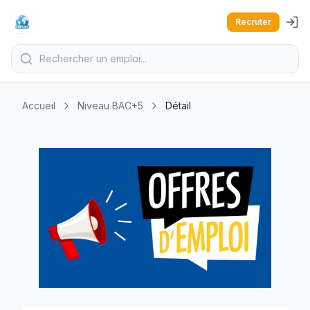
Recruter
Accueil
Niveau BAC+5
Détail