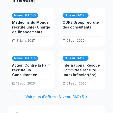
intéresser
Niveau BAC+5
Niveau BAC+5
Médecins du Monde
CORE Group recrute
recrute un(e) Chargé
des consultants
de financements
(F/H)
31 janv. 2027
01 oct. 2026
Niveau BAC+5
Niveau BAC+5
Action Contre la Faim
International Rescue
recrute un
Committee recrute
Consultant en
un(e) Infirmier(ère)
analyse des données
Ebola/PCI
15 août 2026
01 sept. 2026
Voir plus d'offres : Niveau BAC+5