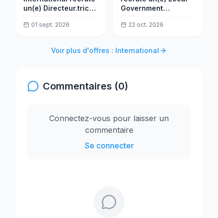
un(e) Directeur.trice
Government
Pays Adjoint.e
Relations Officer
01 sept. 2026
22 oct. 2026
Programmes (H/F)
Voir plus d'offres : International
Commentaires (0)
Connectez-vous pour laisser un
commentaire
Se connecter