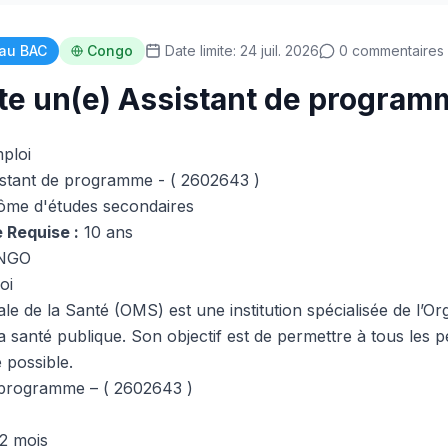
au BAC
Congo
Date limite: 24 juil. 2026
0 commentaires
e un(e) Assistant de program
mploi
stant de programme - ( 2602643 )
ôme d'études secondaires
 Requise :
10 ans
NGO
oi
le de la Santé (OMS) est une institution spécialisée de l’Or
 santé publique. Son objectif est de permettre à tous les pe
é possible.
 programme – ( 2602643 )
2 mois