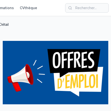
rmations
CVthèque
Détail