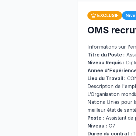
EXCLUSIF
Nive
OMS recrut
Informations sur l'e
Titre du Poste :
Assi
Niveau Requis :
Dipl
Année d'Expérience
Lieu du Travail :
CO
Description de l'empl
L’Organisation mondia
Nations Unies pour la
meilleur état de sant
Poste :
Assistant de
Niveau :
G7
Durée du contrat :
1