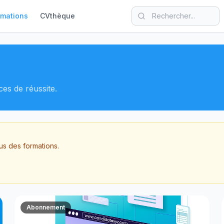
rmations
CVthèque
es de réussite.
s des formations.
Abonnement