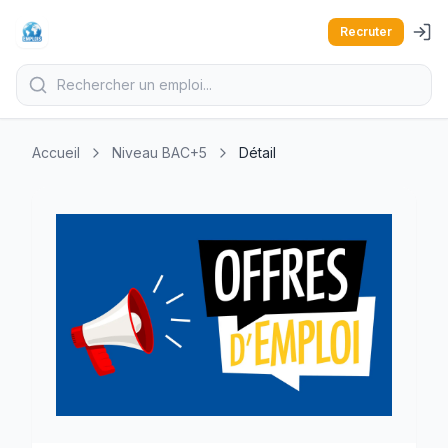
Recruter
Accueil
Niveau BAC+5
Détail