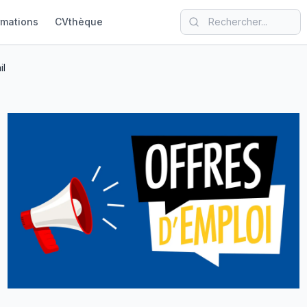
rmations
CVthèque
il