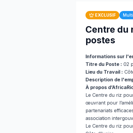
EXCLUSIF
Mult
Centre du r
postes
Informations sur l'e
Titre du Poste :
02 p
Lieu du Travail :
Côte
Description de l'emp
À propos d’AfricaRi
Le Centre du riz pour
œuvrant pour l’amélio
partenariats efficac
association intergou
Le Centre du riz pour