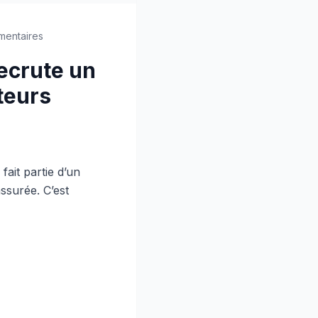
mentaires
recrute un
teurs
ait partie d’un
ssurée. C’est