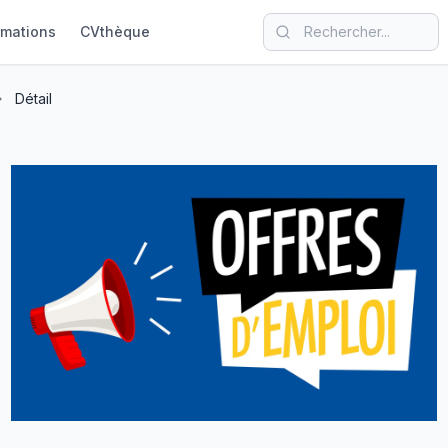
rmations
CVthèque
Détail