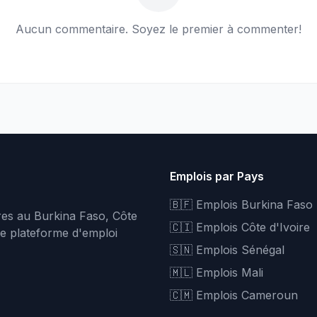
Aucun commentaire. Soyez le premier à commenter!
Emplois par Pays
🇧🇫 Emplois Burkina Faso
fres au Burkina Faso, Côte
🇨🇮 Emplois Côte d'Ivoire
re plateforme d'emploi
🇸🇳 Emplois Sénégal
🇲🇱 Emplois Mali
🇨🇲 Emplois Cameroun