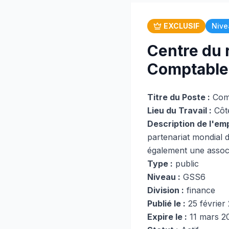
EXCLUSIF
Nive
Centre du r
Comptable 
Titre du Poste :
Comp
Lieu du Travail :
Côte
Description de l'emp
partenariat mondial d
également une assoc
Type :
public
Niveau :
GSS6
Division :
finance
Publié le :
25 février
Expire le :
11 mars 2