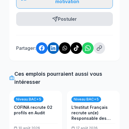
motivation
Postuler
Partager:
Ces emplois pourraient aussi vous
intéresser
Niveau BAC+5
Niveau BAC+5
COFINA recrute 02
L’Institut Français
profils en Audit
recrute un(e)
Responsable des
cours
10 août 2026
17 août 2026