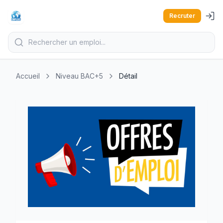
Recruter
Accueil
Niveau BAC+5
Détail