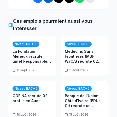
Ces emplois pourraient aussi vous
intéresser
Niveau BAC+5
Niveau BAC+5
La Fondation
Médecins Sans
Mérieux recrute
Frontières (MSF
un(e) Responsable
WaCA) recrute 02
Infrastructure
postes
11 sept. 2026
11 août 2026
PROALAB
Niveau BAC+5
Niveau BAC+5
COFINA recrute 02
Banque de l'Union
profils en Audit
Côte d'Ivoire (BDU-
CI) recrute un
Contrôleur
10 août 2026
15 août 2026
Permanent H/F