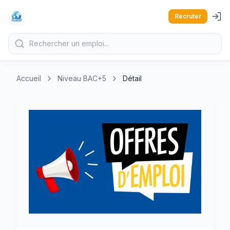
Recruter
Accueil
Niveau BAC+5
Détail