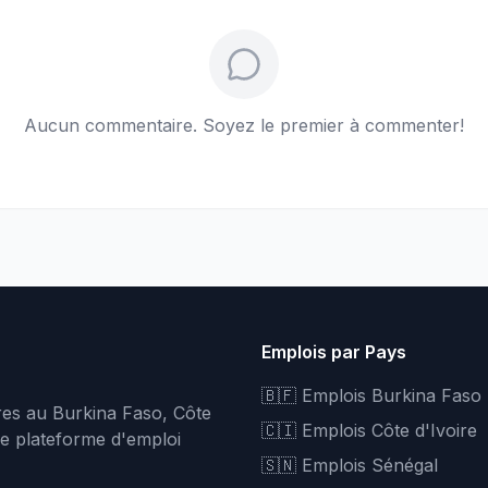
Aucun commentaire. Soyez le premier à commenter!
Emplois par Pays
🇧🇫 Emplois Burkina Faso
fres au Burkina Faso, Côte
🇨🇮 Emplois Côte d'Ivoire
re plateforme d'emploi
🇸🇳 Emplois Sénégal