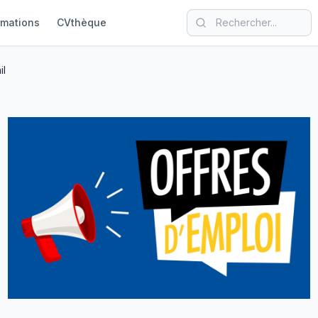
rmations
CVthèque
il