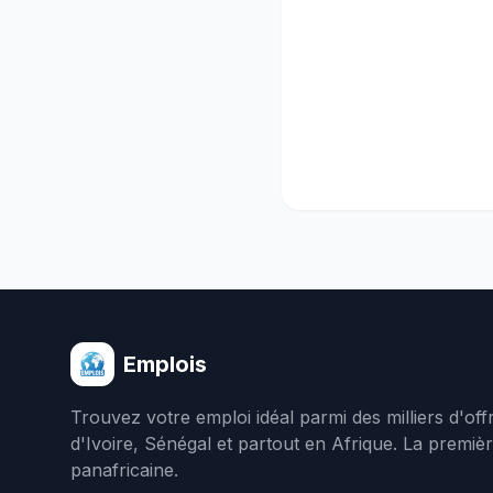
Emplois
Trouvez votre emploi idéal parmi des milliers d'of
d'Ivoire, Sénégal et partout en Afrique. La premiè
panafricaine.