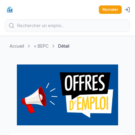
Recruter
Accueil
< BEPC
Détail