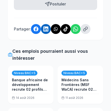
Postuler
Partager:
Ces emplois pourraient aussi vous
intéresser
Niveau BAC+5
Niveau BAC+5
Banque africaine de
Médecins Sans
développement
Frontières (MSF
recrute 02 profils
WaCA) recrute 02
seniors (Ingénieur en
postes
14 août 2026
11 août 2026
IA et Développeur de
bases de données)