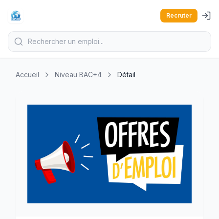
Recruter
Accueil
Niveau BAC+4
Détail