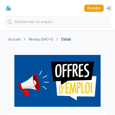
Recruter
Accueil
Niveau BAC+5
Détail