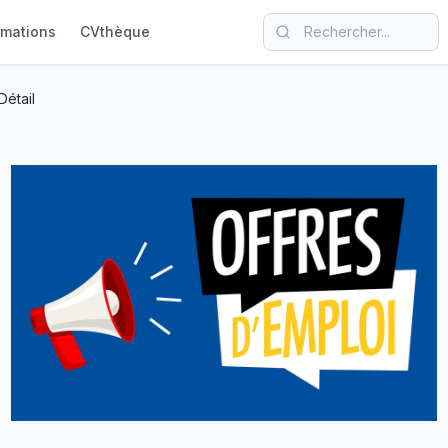
rmations
CVthèque
Détail