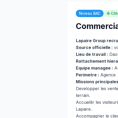
Niveau BAC
Côt
Commercial
Lapaire Group recru
Source officielle :
vo
Lieu de travail :
Daou
Rattachement hiera
Equipe managee :
A
Perimetre :
Agence
Missions principale
Developper les vente
terrain.
Accueillir les visite
Lapaire.
Accompagner le client