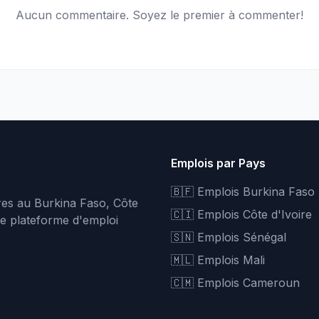
Aucun commentaire. Soyez le premier à commenter!
Emplois par Pays
🇧🇫 Emplois Burkina Faso
fres au Burkina Faso, Côte
🇨🇮 Emplois Côte d'Ivoire
re plateforme d'emploi
🇸🇳 Emplois Sénégal
🇲🇱 Emplois Mali
🇨🇲 Emplois Cameroun