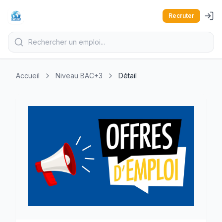
Recruter
Accueil
Niveau BAC+3
Détail