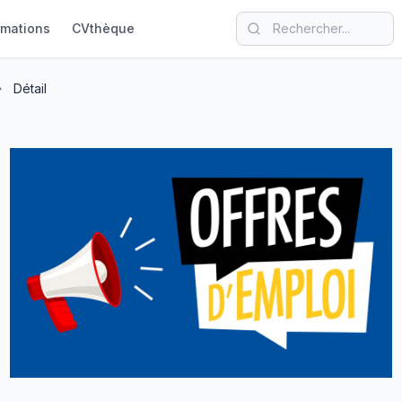
rmations
CVthèque
Détail