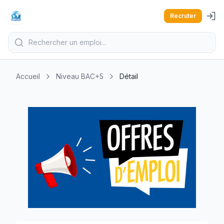
Recruter
Accueil
Niveau BAC+5
Détail