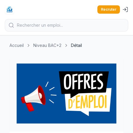
Recruter
Accueil
Niveau BAC+2
Détail