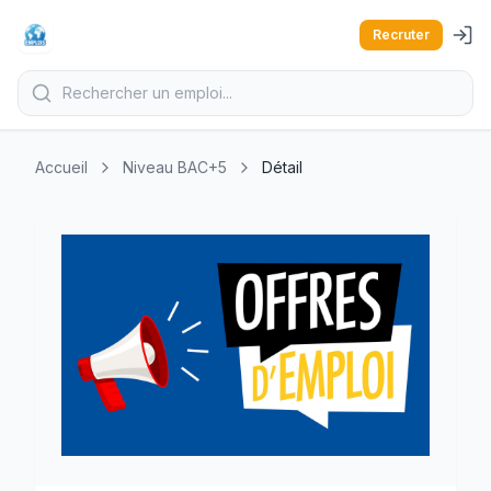
Recruter
Accueil
Niveau BAC+5
Détail