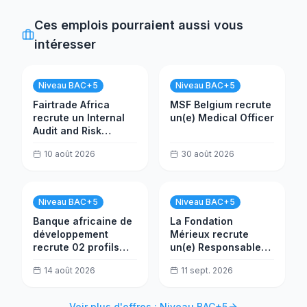
Ces emplois pourraient aussi vous
intéresser
Niveau BAC+5
Niveau BAC+5
Fairtrade Africa
MSF Belgium recrute
recrute un Internal
un(e) Medical Officer
Audit and Risk
Officer
10 août 2026
30 août 2026
Niveau BAC+5
Niveau BAC+5
Banque africaine de
La Fondation
développement
Mérieux recrute
recrute 02 profils
un(e) Responsable
seniors (Ingénieur en
Infrastructure
14 août 2026
11 sept. 2026
IA et Développeur de
PROALAB
bases de données)
Voir plus d'offres : Niveau BAC+5