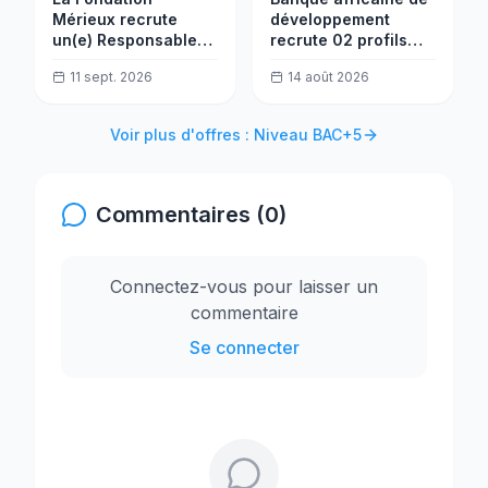
Mérieux recrute
développement
un(e) Responsable
recrute 02 profils
Infrastructure
seniors (Ingénieur en
11 sept. 2026
14 août 2026
PROALAB
IA et Développeur de
bases de données)
Voir plus d'offres : Niveau BAC+5
Commentaires (0)
Connectez-vous pour laisser un
commentaire
Se connecter