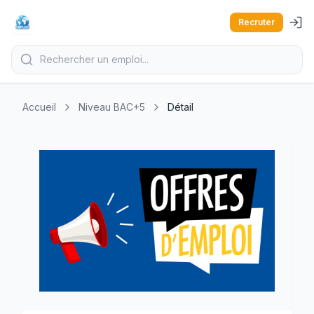
Recruter
Accueil
Niveau BAC+5
Détail