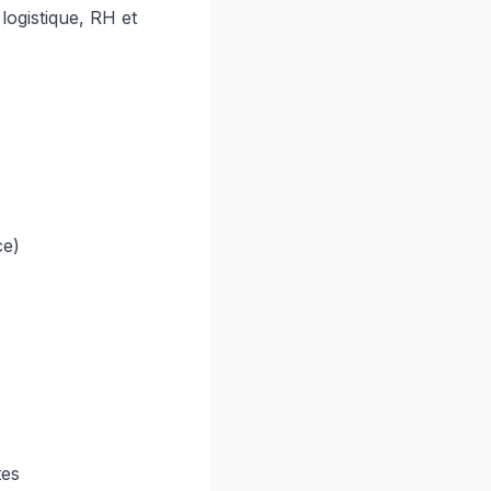
 logistique, RH et
ce)
tes