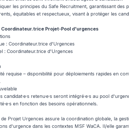
quer les principes du Safe Recruitment, garantissant des 
nts, équitables et respectueux, visant à protéger les candi
Coordinateur.trice Projet-Pool d'urgences
tions
ue : Coordinateur.trice d'Urgences
l : Coordinateur.trice d'Urgences
n
lité requise – disponibilité pour déploiements rapides en c
A
uvelable
es candidat·e·s retenu·e·s seront intégré·e·s au pool d'ur
té·e·s en fonction des besoins opérationnels.
 de Projet Urgences assure la coordination globale, la gesti
ons d'urgence dans les contextes MSF WaCA. Il/elle garan