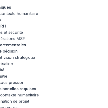
iques
 contexte humanitaire
s
t RH
s et sécurité
pérations MSF
ortementales
e décision
t vision stratégique
nisation
ité
atie
 sous pression
ionnelles requises
contexte humanitaire
nation de projet
ce requise