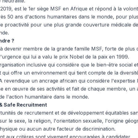
neutralité.
19, est le 1er siège MSF en Afrique et répond à la volont
 50 ans d'actions humanitaires dans le monde, pour plus
t de proactivité pour une plus grande couverture médicale d
nde.
ndre ?
à devenir membre de la grande famille MSF, forte de plus
'urgence qui lui a valu le prix Nobel de la paix en 1999.
nisation inclusive qui considère que le bien-être social et
t qui offre un environnement qui tient compte de la diversi
vendique un ancrage africain qui considère l'expertise lo
se en œuvre de ses activités et fait de chaque membre, un a
e l'action humanitaire dans le monde.
n & Safe Recruitment
tunités de recrutement et de développement équitables s
ur le sexe, la religion, l'orientation sexuelle, l'origine gé
hysique ou aucun autre facteur de discrimination.
t aux critères sont vivement encouragées à candidater.