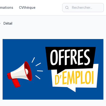
rmations
CVthèque
Détail