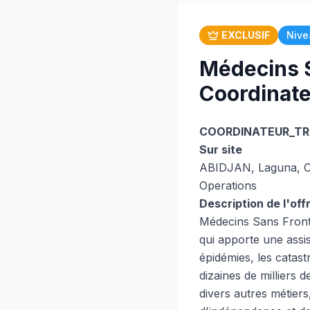
EXCLUSIF
Nive
Médecins S
Coordinate
COORDINATEUR_TR
Sur site
ABIDJAN, Laguna, Cô
Operations
Description de l'off
Médecins Sans Fronti
qui apporte une assi
épidémies, les catas
dizaines de milliers d
divers autres métiers