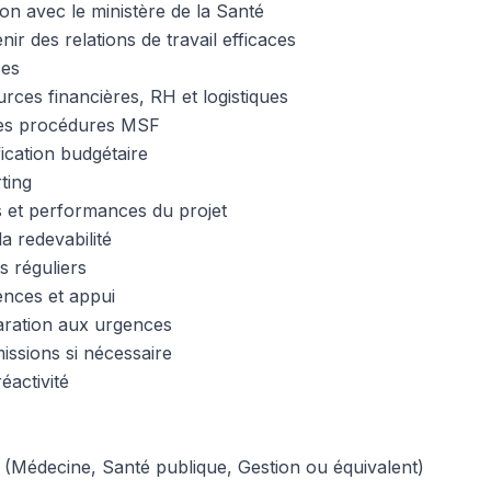
on avec le ministère de la Santé
ir des relations de travail efficaces
ces
rces financières, RH et logistiques
des procédures MSF
fication budgétaire
rting
rs et performances du projet
la redevabilité
s réguliers
ences et appui
aration aux urgences
issions si nécessaire
réactivité
e (Médecine, Santé publique, Gestion ou équivalent)