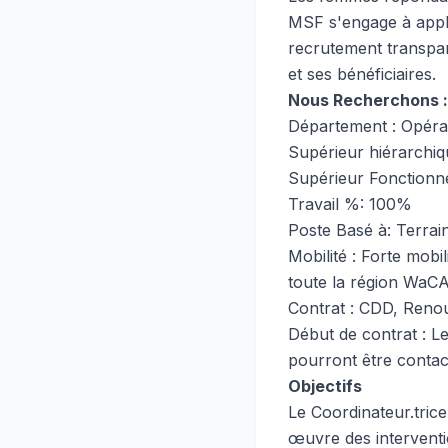
MSF s'engage à appli
recrutement transpare
et ses bénéficiaires.
Nous Recherchons : 
Département : Opéra
Supérieur hiérarchiq
Supérieur Fonctionne
Travail %: 100%
Poste Basé à: Terrai
Mobilité : Forte mobi
toute la région WaC
Contrat : CDD, Reno
Début de contrat : L
pourront être contac
Objectifs
Le Coordinateur.trice
œuvre des interventi