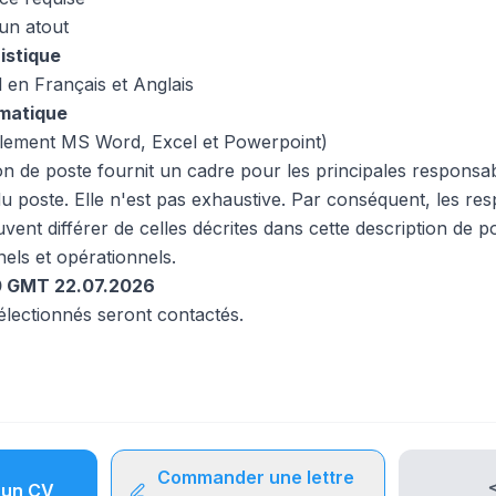
un atout
istique
 en Français et Anglais
matique
palement MS Word, Excel et Powerpoint)
ion de poste fournit un cadre pour les principales responsabi
 du poste. Elle n'est pas exhaustive. Par conséquent, les resp
uvent différer de celles décrites dans cette description de p
els et opérationnels.
00 GMT 22.07.2026
électionnés seront contactés.
Commander une lettre
un CV