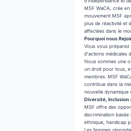
d'indépendance et de 
MSF WaCA, crée en 20
mouvement MSF après
plus de réactivité e
affectées dans le mo
Pourquoi nous Rejoi
Vous vous préparez 
d'actions médicales d
Nous sommes une orga
un droit pour tous, e
membres. MSF WaCA re
contribue dans la mi
nouvelle dynamique d
Diversité, Inclusio
MSF offre des oppor
discrimination basée s
ethnique, handicap p
Les femmes répondan