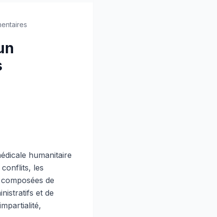
entaires
un
s
édicale humanitaire
onflits, les
nt composées de
nistratifs et de
mpartialité,