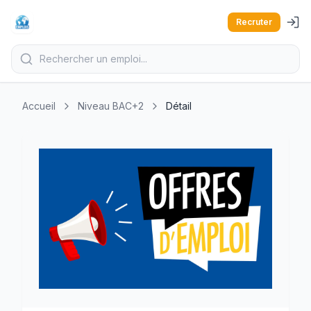
Recruter
Accueil
Niveau BAC+2
Détail