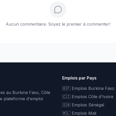
Aucun commentaire. Soyez le premier à commenter!
Emplois par Pays
🇧🇫 Emplois Burkina Faso
fres au Burkina Faso, Côte
🇨🇮 Emplois Côte d'Ivoire
re plateforme d'emploi
🇸🇳 Emplois Sénégal
🇲🇱 Emplois Mali