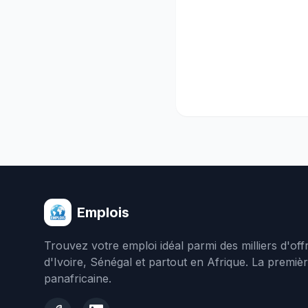
Emplois
Trouvez votre emploi idéal parmi des milliers d'of
d'Ivoire, Sénégal et partout en Afrique. La premiè
panafricaine.