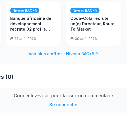
Niveau BAC+5
Niveau BAC+5
Banque africaine de
Coca-Cola recrute
développement
un(e) Directeur, Route
recrute 02 profils
To Market
seniors (Ingénieur en
14 août 2026
09 août 2026
IA et Développeur de
bases de données)
Voir plus d'offres : Niveau BAC+5
s (0)
Connectez-vous pour laisser un commentaire
Se connecter