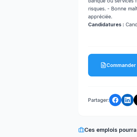
banque ou services f
risques. - Bonne maî
appréciée.
Candidatures :
Candi
Commander 
Partager:
Ces emplois pourra