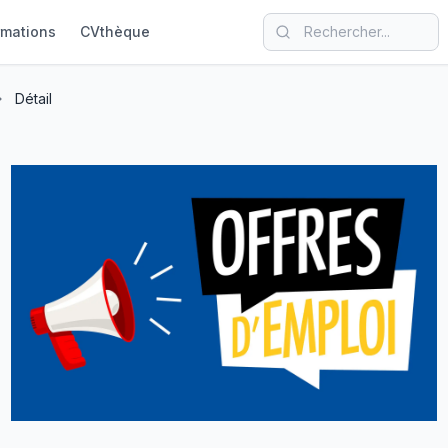
rmations
CVthèque
Détail