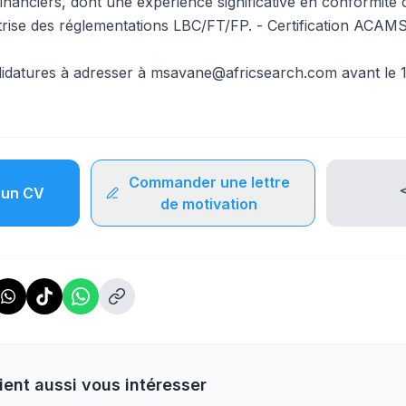
inanciers, dont une expérience significative en conformité 
trise des réglementations LBC/FT/FP. - Certification ACAM
datures à adresser à msavane@africsearch.com avant le 10 
Commander une lettre
un CV
de motivation
ient aussi vous intéresser