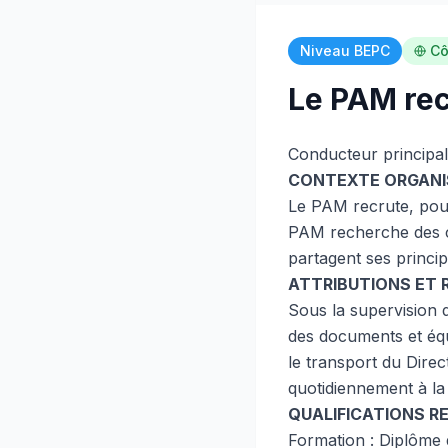
Niveau BEPC
Cô
Le PAM rec
Conducteur principa
CONTEXTE ORGANI
Le PAM recrute, pour
PAM recherche des ca
partagent ses princi
ATTRIBUTIONS ET 
Sous la supervision d
des documents et équ
le transport du Dire
quotidiennement à la
QUALIFICATIONS R
Formation : Diplôme 