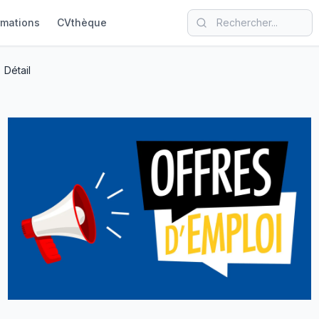
rmations
CVthèque
Détail