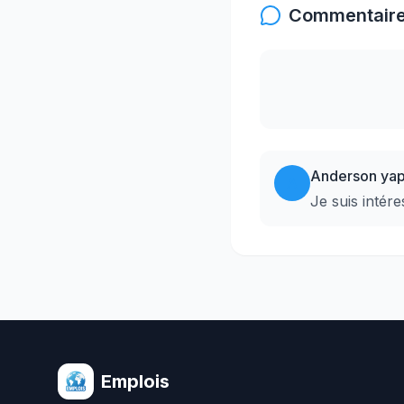
Commentaires
Anderson ya
A
Je suis intére
Emplois