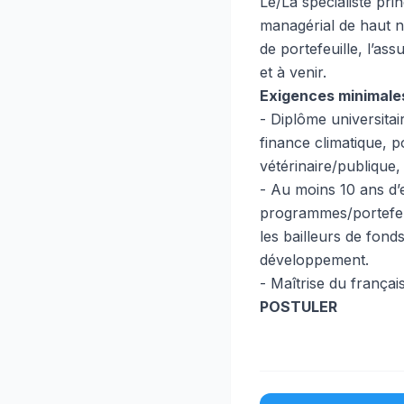
Le/La spécialiste pri
managérial de haut n
de portefeuille, l’as
et à venir.
Exigences minimales
- Diplôme universita
finance climatique, 
vétérinaire/publique
- Au moins 10 ans d’e
programmes/portefeuil
les bailleurs de fond
développement.
- Maîtrise du français
POSTULER