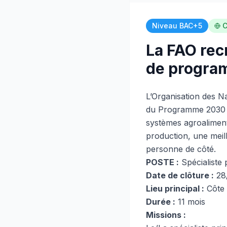
Niveau BAC+5
C
La FAO recr
de progra
L’Organisation des Na
du Programme 2030 pa
systèmes agroalimenta
production, une meill
personne de côté.
POSTE :
Spécialiste 
Date de clôture :
28/
Lieu principal :
Côte 
Durée :
11 mois
Missions :