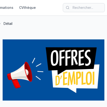
rmations
CVthèque
Détail