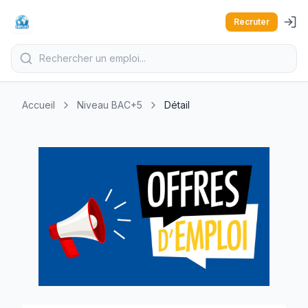
Recruter
Accueil
Niveau BAC+5
Détail