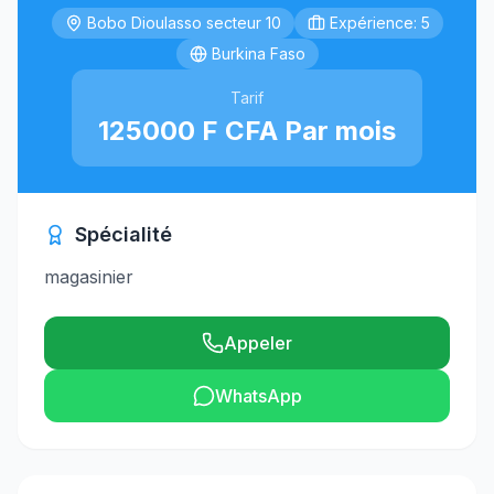
Bobo Dioulasso secteur 10
Expérience: 5
Burkina Faso
Tarif
125000 F CFA Par mois
Spécialité
magasinier
Appeler
WhatsApp