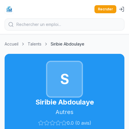
Recruter
Accueil
Talents
Siribie Abdoulaye
S
Siribie Abdoulaye
Autres
0.0 (0 avis)