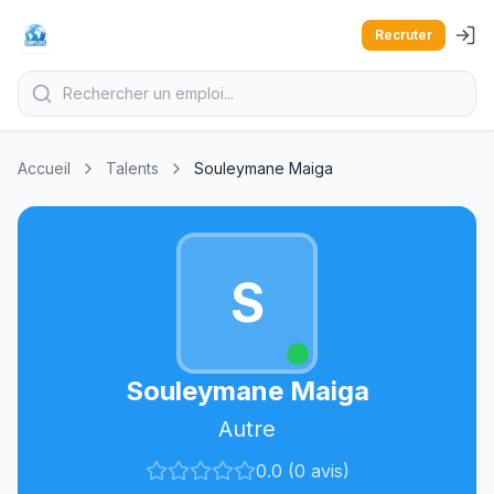
Recruter
Accueil
Talents
Souleymane Maiga
S
Souleymane Maiga
Autre
0.0 (0 avis)