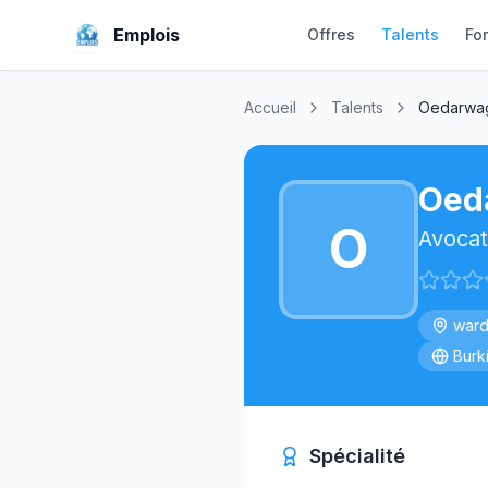
Emplois
Offres
Talents
Fo
Accueil
Talents
Oedarwa
Oed
O
Avocat
war
Burk
Spécialité