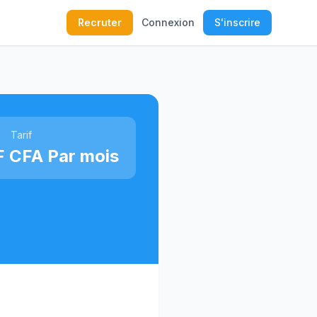
Recruter
Connexion
S'inscrire
Tarif
 CFA Par mois