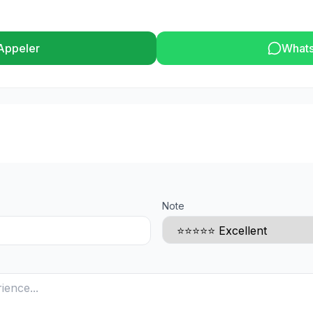
Appeler
What
Note