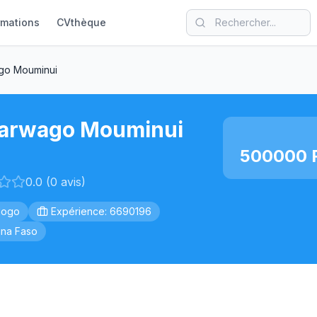
rmations
CVthèque
go Mouminui
arwago Mouminui
500000 F
0.0 (0 avis)
dogo
Expérience: 6690196
ina Faso