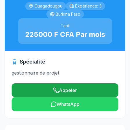
Ouagadougou
Expérience: 3
Burkina Faso
Tarif
225000 F CFA Par mois
Spécialité
gestionnaire de projet
Appeler
WhatsApp