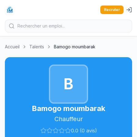
Recruter
Accueil
Talents
Bamogo moumbarak
B
Bamogo moumbarak
Chauffeur
0.0 (0 avis)