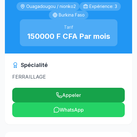
Ouagadougou / nionko2
Expérience: 3
Burkina Faso
Tarif
150000 F CFA Par mois
Spécialité
FERRAILLAGE
Appeler
WhatsApp