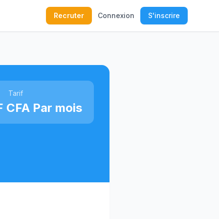
Recruter
Connexion
S'inscrire
Tarif
 CFA Par mois