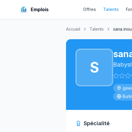
Emplois
Offres
Talents
Fo
Accueil
Talents
sana inou
sana
S
Babysi
gaw
Burk
Spécialité