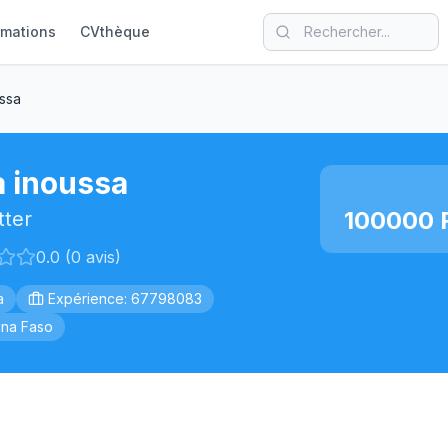
rmations
CVthèque
ssa
 inoussa
100000 F
tter
0.0 (0 avis)
a
Expérience: 67798083
ina Faso