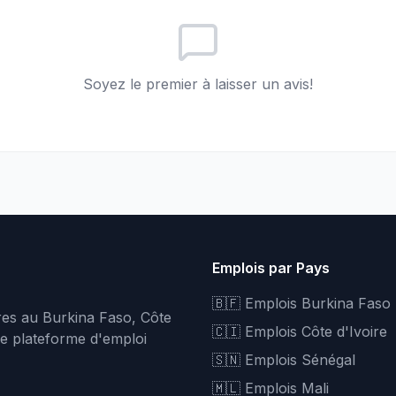
Soyez le premier à laisser un avis!
Emplois par Pays
🇧🇫 Emplois Burkina Faso
fres au Burkina Faso, Côte
🇨🇮 Emplois Côte d'Ivoire
re plateforme d'emploi
🇸🇳 Emplois Sénégal
🇲🇱 Emplois Mali