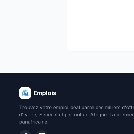
Emplois
Trouvez votre emploi idéal parmi des milliers d'of
d'Ivoire, Sénégal et partout en Afrique. La premiè
panafricaine.