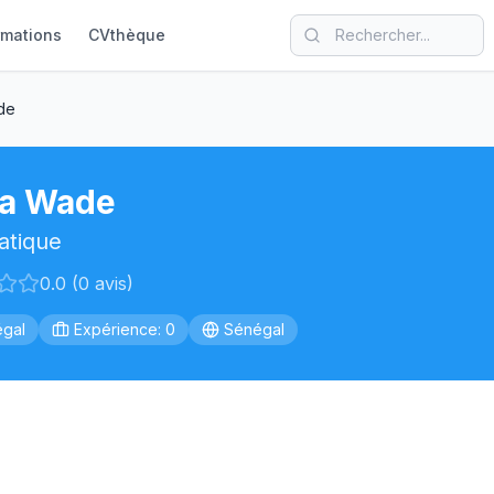
rmations
CVthèque
de
a Wade
atique
0.0 (0 avis)
gal
Expérience: 0
Sénégal