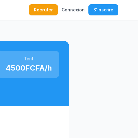
Recruter
Connexion
S'inscrire
Tarif
4500FCFA/h