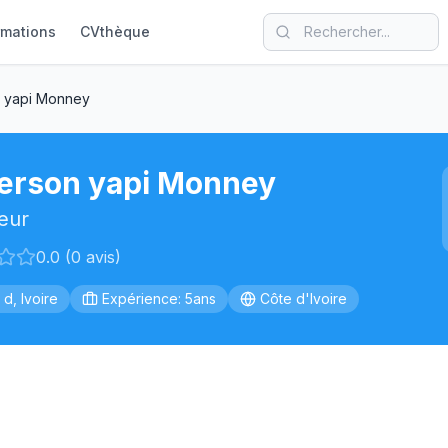
rmations
CVthèque
 yapi Monney
erson yapi Monney
eur
0.0 (0 avis)
 d, Ivoire
Expérience: 5ans
Côte d'Ivoire