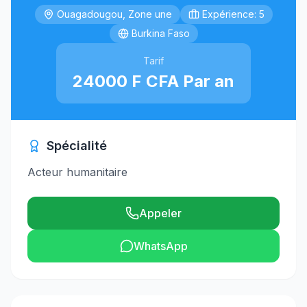
Ouagadougou, Zone une
Expérience: 5
Burkina Faso
Tarif
24000 F CFA Par an
Spécialité
Acteur humanitaire
Appeler
WhatsApp