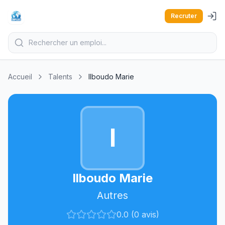
Recruter
Accueil
Talents
Ilboudo Marie
I
Ilboudo Marie
Autres
0.0 (0 avis)