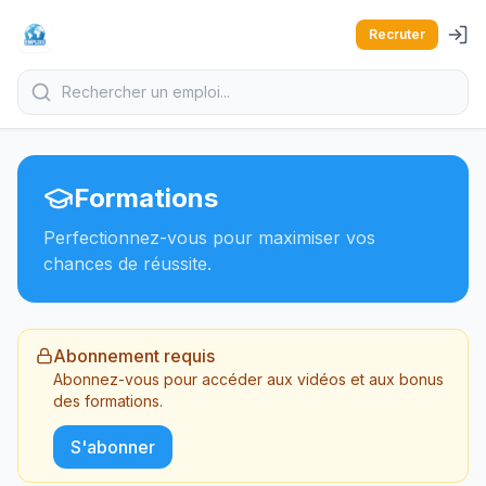
Recruter
Formations
Perfectionnez-vous pour maximiser vos
chances de réussite.
Abonnement requis
Abonnez-vous pour accéder aux vidéos et aux bonus
des formations.
S'abonner