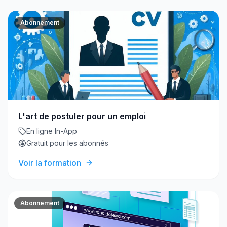
Abonnement
L'art de postuler pour un emploi
En ligne In-App
Gratuit pour les abonnés
Voir la formation
Abonnement