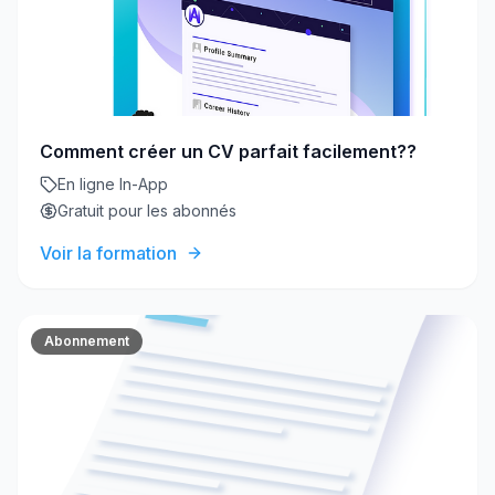
Comment créer un CV parfait facilement??
En ligne In-App
Gratuit pour les abonnés
Voir la formation
Abonnement