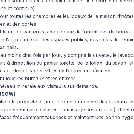
lettes sont équipées de papier toilette, de savon et de servi
nne et continue).
ur toutes les chambres et les locaux de la maison d’hôtes
es et des portes
ble du bureau en cas de pénurie de fournitures de bureau 
e l’entrée du site, des espaces publics, des salles de réunio
es halls.
 au moins cinq fois par jour, y compris la cuvette, le lavabo,
urs à disposition du papier toilette, de la lotion, du savon, et
es portes et cadres vitrés de l’entrée du bâtiment.
 tous les bureaux et les chaises
 thé/eau minérale aux visiteurs sur demande.
 (SOW)
eille à la propreté et au bon fonctionnement des bureaux et
ionnement des sanitaires, ramassage des ordures). Il nettoi
faces fréquemment touchées et maintient une bonne hygièn