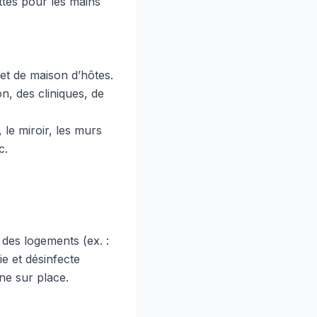
ettes pour les mains
et de maison d’hôtes.
n, des cliniques, de
 le miroir, les murs
c.
 des logements (ex. :
e et désinfecte
e sur place.