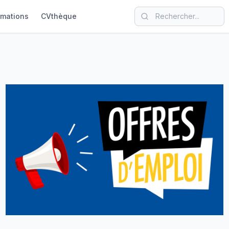
rmations
CVthèque